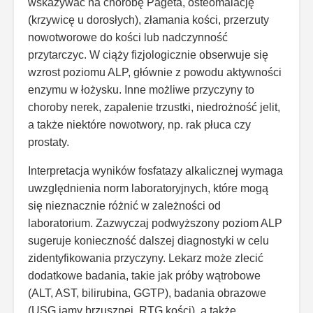
wskazywać na chorobę Pageta, osteomalację
(krzywicę u dorosłych), złamania kości, przerzuty
nowotworowe do kości lub nadczynność
przytarczyc. W ciąży fizjologicznie obserwuje się
wzrost poziomu ALP, głównie z powodu aktywności
enzymu w łożysku. Inne możliwe przyczyny to
choroby nerek, zapalenie trzustki, niedrożność jelit,
a także niektóre nowotwory, np. rak płuca czy
prostaty.
Interpretacja wyników fosfatazy alkalicznej wymaga
uwzględnienia norm laboratoryjnych, które mogą
się nieznacznie różnić w zależności od
laboratorium. Zazwyczaj podwyższony poziom ALP
sugeruje konieczność dalszej diagnostyki w celu
zidentyfikowania przyczyny. Lekarz może zlecić
dodatkowe badania, takie jak próby wątrobowe
(ALT, AST, bilirubina, GGTP), badania obrazowe
(USG jamy brzusznej, RTG kości), a także