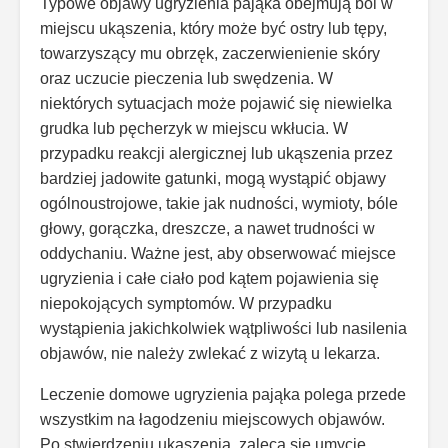
Typowe objawy ugryzienia pająka obejmują ból w
miejscu ukąszenia, który może być ostry lub tępy,
towarzyszący mu obrzęk, zaczerwienienie skóry
oraz uczucie pieczenia lub swędzenia. W
niektórych sytuacjach może pojawić się niewielka
grudka lub pęcherzyk w miejscu wkłucia. W
przypadku reakcji alergicznej lub ukąszenia przez
bardziej jadowite gatunki, mogą wystąpić objawy
ogólnoustrojowe, takie jak nudności, wymioty, bóle
głowy, gorączka, dreszcze, a nawet trudności w
oddychaniu. Ważne jest, aby obserwować miejsce
ugryzienia i całe ciało pod kątem pojawienia się
niepokojących symptomów. W przypadku
wystąpienia jakichkolwiek wątpliwości lub nasilenia
objawów, nie należy zwlekać z wizytą u lekarza.
Leczenie domowe ugryzienia pająka polega przede
wszystkim na łagodzeniu miejscowych objawów.
Po stwierdzeniu ukąszenia, zaleca się umycie