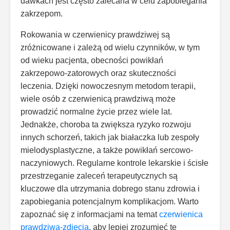
dawkach jest często zalecana w celu zapobiegania
zakrzepom.
Rokowania w czerwienicy prawdziwej są
zróżnicowane i zależą od wielu czynników, w tym
od wieku pacjenta, obecności powikłań
zakrzepowo-zatorowych oraz skuteczności
leczenia. Dzięki nowoczesnym metodom terapii,
wiele osób z czerwienicą prawdziwą może
prowadzić normalne życie przez wiele lat.
Jednakże, choroba ta zwiększa ryzyko rozwoju
innych schorzeń, takich jak białaczka lub zespoły
mielodysplastyczne, a także powikłań sercowo-
naczyniowych. Regularne kontrole lekarskie i ścisłe
przestrzeganie zaleceń terapeutycznych są
kluczowe dla utrzymania dobrego stanu zdrowia i
zapobiegania potencjalnym komplikacjom. Warto
zapoznać się z informacjami na temat
czerwienica
prawdziwa-zdjęcia
, aby lepiej zrozumieć tę